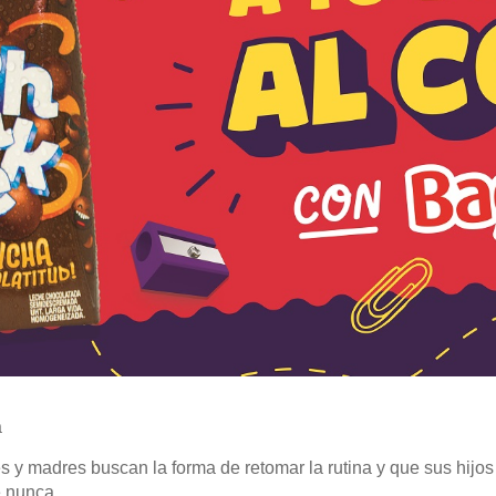
a
s y madres buscan la forma de retomar la rutina y que sus hijo
e nunca.