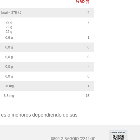
% VD (*)
 kcal = 378 kJ
4
22 g
7
22 g
22 g
0,6 g
1
0,0 g
0
0,0 g
0
0,0 g
-
0,0 g
0
28 mg
1
6,8 mg
15
yores o menores dependiendo de sus
0800-2-BAGGIO (224446)