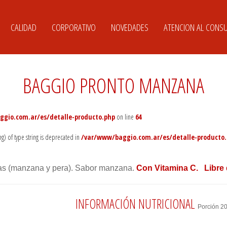
CALIDAD
CORPORATIVO
NOVEDADES
ATENCION AL CONS
BAGGIO PRONTO MANZANA
gio.com.ar/es/detalle-producto.php
on line
64
ng) of type string is deprecated in
/var/www/baggio.com.ar/es/detalle-producto
tas (manzana y pera). Sabor manzana.
Con Vitamina C. Libre 
INFORMACIÓN NUTRICIONAL
Porción 20