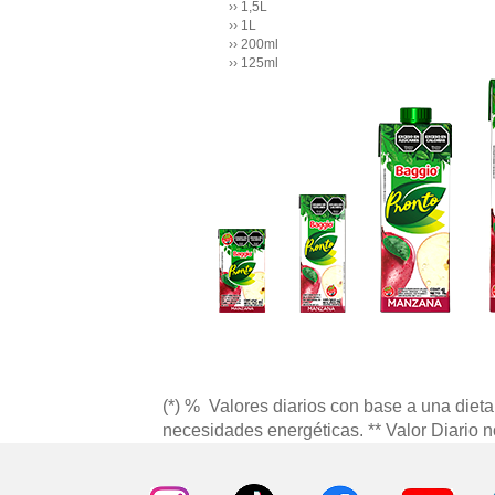
›› 1,5L
›› 1L
›› 200ml
›› 125ml
(*) % Valores diarios con base a una diet
necesidades energéticas. ** Valor Diario n