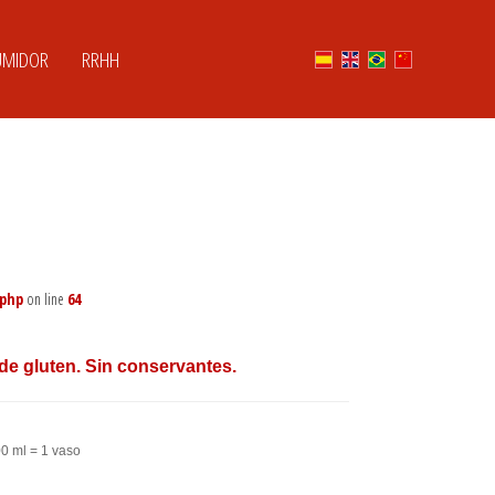
UMIDOR
RRHH
.php
on line
64
de gluten. Sin conservantes.
0 ml = 1 vaso