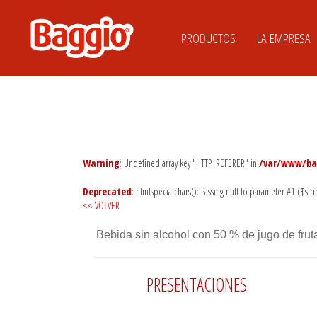
PRODUCTOS
LA EMPRESA
Warning
: Undefined array key "HTTP_REFERER" in
/var/www/bag
Deprecated
: htmlspecialchars(): Passing null to parameter #1 ($stri
<< VOLVER
Bebida sin alcohol con 50 % de jugo de fru
PRESENTACIONES